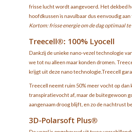
frisse lucht wordt aangevoerd. Het dekbed he
hoofdkussen is navulbaar dus eenvoudig aan 
Kortom: frisse energie om de dag optimaal te
Treecell®: 100% Lyocell
Dankzij de unieke nano-vezel technologie v
we tot nu alleen maar konden dromen. Treecell
krijgt uit deze nano technologie.Treecell g
Treecell neemt ruim 50% meer vocht op dan k
transpiratievocht af, maar de buitegewoon g
aangenaam droog blijft, en zo de nachtrust b
3D-Polarsoft Plus®
De vezel is opgebouwd uit twee verschillende