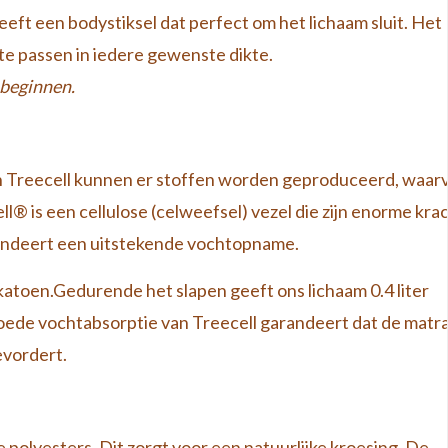
eft een bodystiksel dat perfect om het lichaam sluit. Het
te passen in iedere gewenste dikte.
 beginnen.
an Treecell kunnen er stoffen worden geproduceerd, waar
® is een cellulose (celweefsel) vezel die zijn enorme kra
arandeert een uitstekende vochtopname.
atoen.Gedurende het slapen geeft ons lichaam 0.4 liter
oede vochtabsorptie van Treecell garandeert dat de matr
evordert.
 polyesters. Dit zorgt voor een natuurlijke kroesing. De