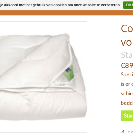
 je akkoord met het gebruik van cookies om onze website te verbeteren.
Dit 
MAATWERK
SLAAPSPECIALI
Co
vo
St
€89
Speci
Parkinson matras
is er
Anti Decubitus matras
schim
Matras bij dementie -
bedd
Alzheimer
Sta
4-s