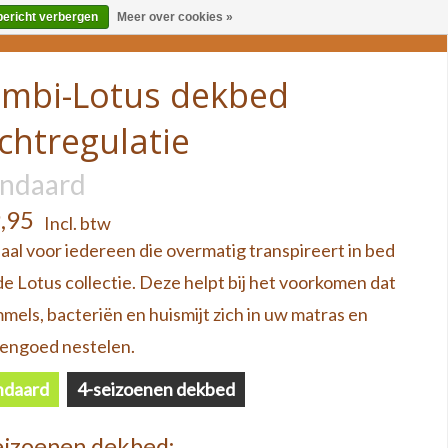
bericht verbergen
Meer over cookies »
ST
HOGE KWALITEIT
mbi-Lotus dekbed
chtregulatie
andaard
,95
Incl. btw
aal voor iedereen die overmatig transpireert in bed
 de Lotus collectie. Deze helpt bij het voorkomen dat
mels, bacteriën en huismijt zich in uw matras en
engoed nestelen.
ndaard
4-seizoenen dekbed
eizoenen dekbed: