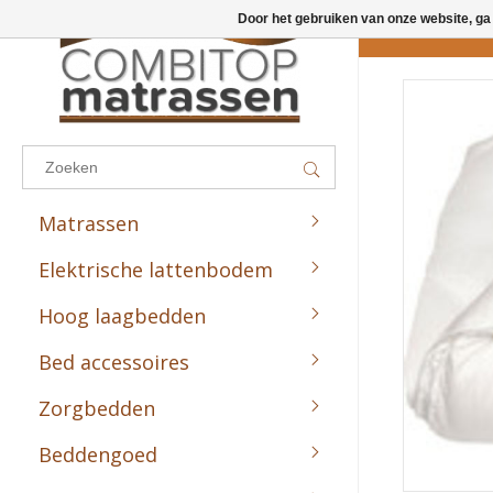
Door het gebruiken van onze website, ga
Results found
(0)
BEKIJK ALLE RESULTATEN
Matrassen
GA TERUG
Elektrische lattenbodem
Combitop Sport Line
Combitop Preventie Line
Hoog laagbedden
Combitop Comfort Line
Bed accessoires
Combitop Medic Line
Zorgbedden
Combitop Zorg Line
Beddengoed