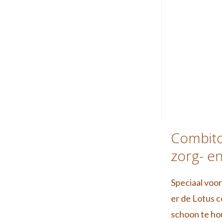
Combito
zorg- e
Speciaal voor
er de Lotus c
schoon te ho