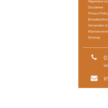
Algemene vo
Disclaimer
Privacy Polic
Betaalmetho
Verzenden &
Klantenservi
Sitemap
0
We
i