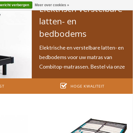
bericht verbergen
Meer over cookies »
Elektrisch verstelbare
latten- en
bedbodems
Elektrische en verstelbare latten- en
bedbodems voor uw matras van
Combitop-matrassen. Bestel via onze
webshop!
ST
HOGE KWALITEIT