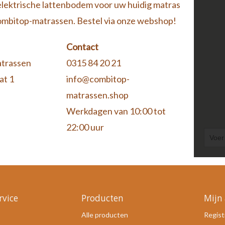
elektrische lattenbodem voor uw huidig matras
ombitop-matrassen. Bestel via onze webshop!
Contact
trassen
0315 84 20 21
at 1
info@combitop-
matrassen.shop
Werkdagen van 10:00 tot
22:00 uur
rvice
Producten
Mijn
Alle producten
Regist