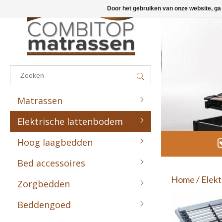
Door het gebruiken van onze website, ga
Results found
(0)
BEKIJK ALLE RESULTATEN
Matrassen
GA TERUG
Elektrische lattenbodem
Combitop Sport Line
Combitop Preventie Line
Hoog laagbedden
Combitop Comfort Line
Bed accessoires
Combitop Medic Line
Home
/
Elekt
Zorgbedden
Combitop Zorg Line
Beddengoed