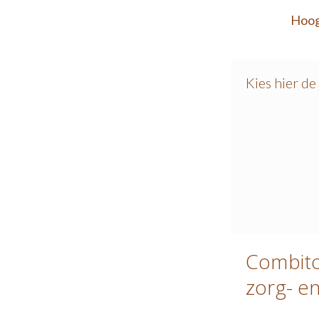
Hoog
Kies hier de
Combito
zorg- e