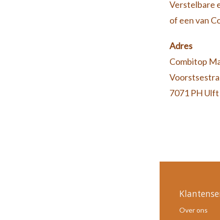
Verstelbare 
of een van C
Adres
Combitop Ma
Voorstsestra
7071 PH Ulft
Klantense
Over ons