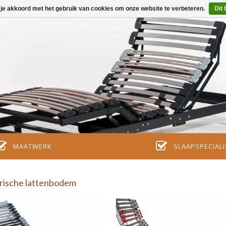
 je akkoord met het gebruik van cookies om onze website te verbeteren.
Dit 
Parkinson matras
Anti Decubitus matras
MAATWERK
SLAAPSPECIALI
Matras bij dementie -
Alzheimer
rische lattenbodem