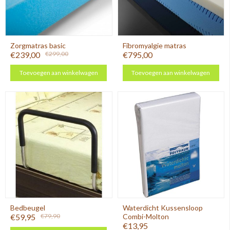
Zorgmatras basic
Fibromyalgie matras
€239,00
€299,00
€795,00
Toevoegen aan winkelwagen
Toevoegen aan winkelwagen
Bedbeugel
Waterdicht Kussensloop
€59,95
€79,90
Combi-Molton
€13,95