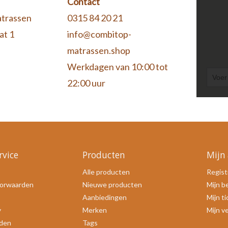
Contact
trassen
0315 84 20 21
at 1
info@combitop-
matrassen.shop
Werkdagen van 10:00 tot
22:00 uur
rvice
Producten
Mijn
Alle producten
Regist
orwaarden
Nieuwe producten
Mijn b
Aanbiedingen
Mijn t
y
Merken
Mijn ve
den
Tags