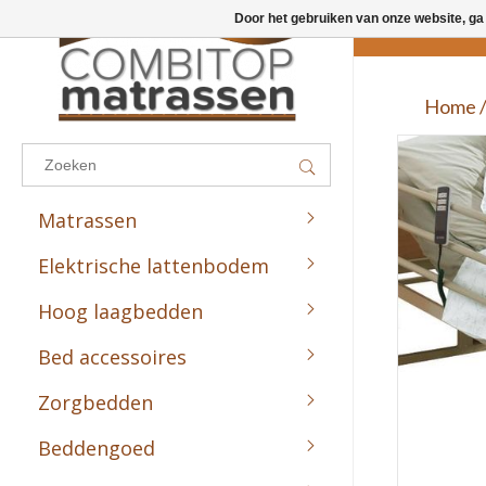
Door het gebruiken van onze website, ga
Results found
(0)
Home
BEKIJK ALLE RESULTATEN
Matrassen
GA TERUG
Elektrische lattenbodem
Combitop Sport Line
Combitop Preventie Line
Hoog laagbedden
Combitop Comfort Line
Bed accessoires
Combitop Medic Line
Zorgbedden
Combitop Zorg Line
Beddengoed