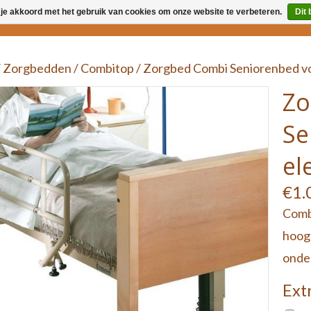
 je akkoord met het gebruik van cookies om onze website te verbeteren.
Dit 
MAATWERK
SLAAPSPECIALI
/
Zorgbedden
/
Combitop
/
Zorgbed Combi Seniorenbed vol
Zo
Se
el
Parkinson matras
€1.
Anti Decubitus matras
Combi
Matras bij dementie -
hoog 
Alzheimer
onder
Extr