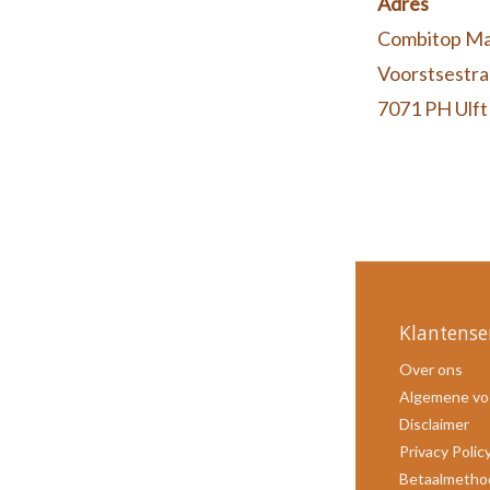
Adres
Combitop Ma
Voorstsestra
7071 PH Ulft
Klantense
Over ons
Algemene vo
Disclaimer
Privacy Polic
Betaalmetho