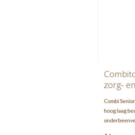
Combito
zorg- e
Combi Senior
hoog laag bed
onderbeenver