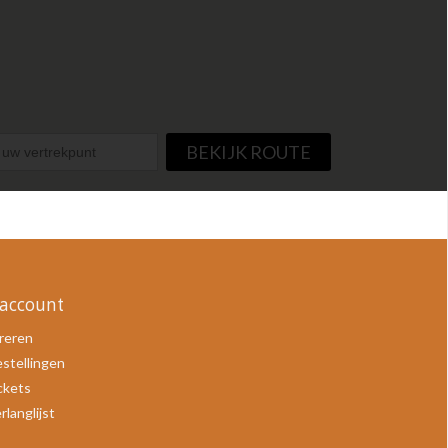
BEKIJK ROUTE
 account
reren
estellingen
ickets
rlanglijst